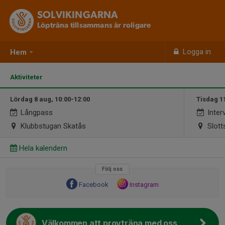
SOLVIKINGARNA
Löpträna tillsammans är roligare
Logga in
Hem
Aktiviteter
Lördag 8 aug, 10:00-12:00
Tisdag 1
Långpass
Interv
Klubbstugan Skatås
Slott
Hela kalendern
Följ oss
Facebook
Instagram
Välkommen att provträna med oss