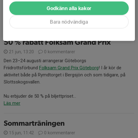
ett lopp utanför Sverige. I år föreslår Styrelsen Skagen med flera
Godkänn alla kakor
alternativa tävlingar: Maraton, Halvmaraton, Grenenleden Trail 30
km och 10 km. Alla lopp...
Bara nödvändiga
Läs mer
50 % rabatt Folksam Grand Prix
21 jun, 13:20
0 kommentarer
Den 23–24 augusti arrangerar Göteborgs
Friidrottsförbund
Folksam Grand Prix Göteborg
! I år kör de
aktivitet både på Rymdtorget i Bergsjön och som tidigare, på
Slottsskogsvallen.
Nu erbjuder de 50 % på biljettpriset...
Läs mer
Sommarträningen
15 jun, 11:42
0 kommentarer