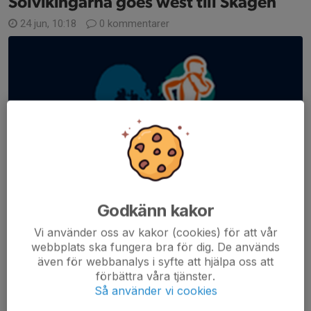
Solvikingarna goes west till Skagen
24 jun, 10:18
0 kommentarer
Godkänn kakor
Vi använder oss av kakor (cookies) för att vår
webbplats ska fungera bra för dig. De används
även för webbanalys i syfte att hjälpa oss att
förbättra våra tjänster.
Så använder vi cookies
Varje år erbjuder klubben medlemmarna subventionerad resa till