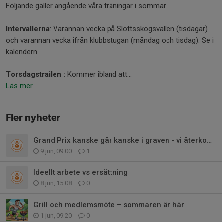
Följande gäller angående våra träningar i sommar.
Intervallerna
: Varannan vecka på Slottsskogsvallen (tisdagar)
och varannan vecka ifrån klubbstugan (måndag och tisdag). Se i
kalendern.
Torsdagstrailen :
Kommer ibland att...
Läs mer
Fler nyheter
Grand Prix kanske går kanske i graven - vi återkommer
9 jun, 09:00
1
Ideellt arbete vs ersättning
8 jun, 15:08
0
Grill och medlemsmöte – sommaren är här
1 jun, 09:20
0