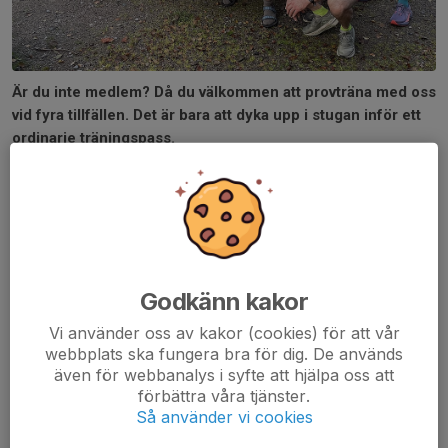
Är du inte medlem? Då du välkommen att provträna med oss
vid fyra tillfällen. Det är bara att dyka upp i stugan inför ett
ordinarie träningspass.
Du har en hel del att välja på:
Måndagar 18.00 intervaller basgrupper.
Tisdagar 18.00 intervaller snabbare grupper.
Torsdagar 18.00 fart-/tröskelpass och trail.
Lördagar 10.00 långpass och trail.
Godkänn kakor
Vi använder oss av kakor (cookies) för att vår
Berätta för ledaren att du är ny.
webbplats ska fungera bra för dig. De används
även för webbanalys i syfte att hjälpa oss att
Du blir alltid upphämtad om tempot är för högt. Men för att
förbättra våra tjänster.
undvika att du hamnar i ”fel” grupp,
läs gärna om våra olika pass
.
Så använder vi cookies
Alla fyllda 16 år är välkomna att delta, yngre i målsmans