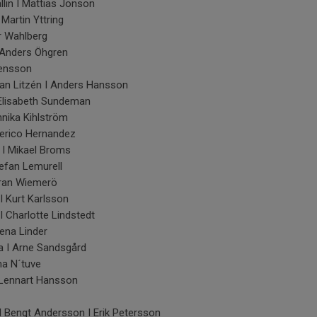
lin I Mattias Jonson
Martin Yttring
r Wahlberg
 Anders Öhgren
vensson
an Litzén I Anders Hansson
 Elisabeth Sundeman
nika Kihlström
derico Hernandez
 I Mikael Broms
efan Lemurell
ran Wiemerö
 Kurt Karlsson
Charlotte Lindstedt
ena Linder
 I Arne Sandsgård
ma N´tuve
Lennart Hansson
 Bengt Andersson I Erik Petersson