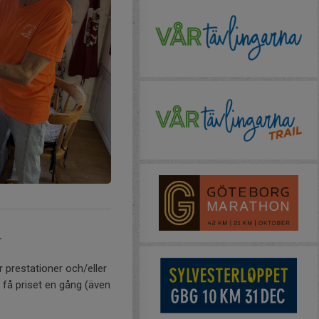
.
restationer och/eller
 få priset en gång (även