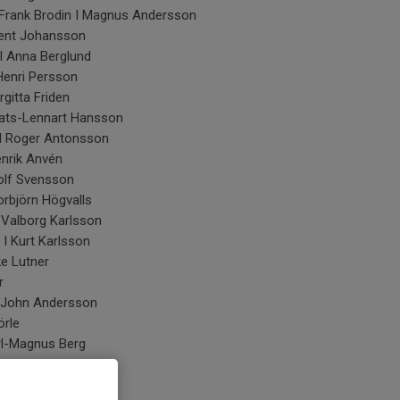
I Frank Brodin I Magnus Andersson
ent Johansson
I Anna Berglund
Henri Persson
rgitta Friden
ats-Lennart Hansson
I Roger Antonsson
nrik Anvén
olf Svensson
orbjörn Högvalls
 Valborg Karlsson
I Kurt Karlsson
e Lutner
r
 John Andersson
örle
rl-Magnus Berg
Gustav Elvstrand
gt Andersson