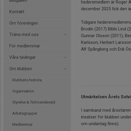
Bildgalleri
hedersmedlem är Roger 
december 2025 fick den ä
Kontakt
Tidigare hedersmedlemmar
Om föreningen
Brodin (2017) Bibbi Lind (
Träna med oss
Gunnar Olsson (2011), Be
Karlsson, Herbert Larsso
För medlemmar
Alf Spångberg och Erik Ös
Våra tävlingar
Om klubben
Klubbens historia
Organisation
Utmärkelsen Årets Solvi
Styrelse & förtroendevald
I samband med årsstämma
Arbetsgrupper
insatser för klubben unde
om undantag finns).
Medlemmar