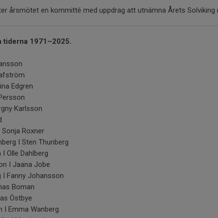
fter årsmötet en kommitté med uppdrag att utnämna Årets Solvikin
m tiderna 1971–2025.
ohansson
Hafström
ina Edgren
 Persson
rgny Karlsson
d
 Sonja Roxner
mberg I Sten Thunberg
 Olle Dahlberg
n I Jaana Jobe
g I Fanny Johansson
onas Boman
las Östbye
n I Emma Wanberg