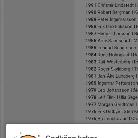
1991
Christer Lindstedt 
1990
Robert Bergman I K
1989
Peter Ingemarsson 
1988
Erik Uno Eriksson I 
1987
Herbert Larsson I Bi
1986
Arne Sandsgård I M
1985
Lennart Bengtsson 
1984
Rune Holmqvist I He
1983
Ralf Westerberg I R
1982
Roger Skyldberg I T
1981
Jan-Åke Lundberg I
1980
Ingemar Pettersson 
1979
Leo Johansson I Åk
1978
Leif Flink I Ulla Sege
1977
Morgan Gardtman I
1976
Erik Östbye I Sten K
1975
Bo Leuchovius I Ca
1974
Ove Larsson I Karl-
1973
Ernst Wiggen I Ben