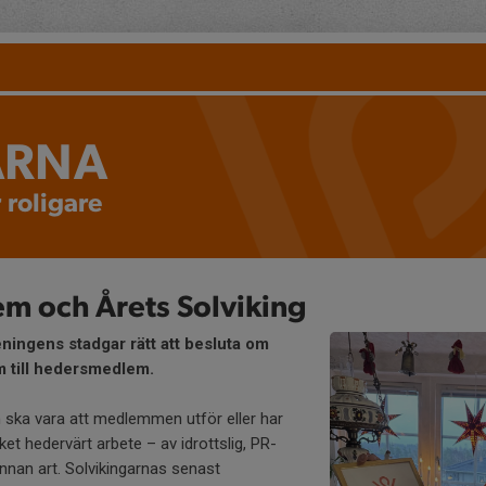
ARNA
 roligare
 och Årets Solviking
eningens stadgar rätt att besluta om
 till hedersmedlem.
n ska vara att medlemmen utför eller har
ket hedervärt arbete – av idrottslig, PR-
nnan art. Solvikingarnas senast