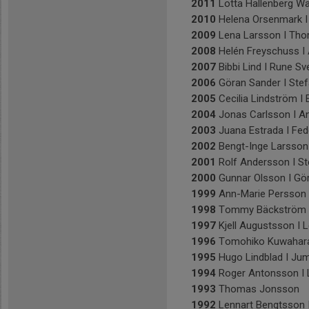
2011
Lotta Hallenberg Wal
2010
Helena Orsenmark I 
2009
Lena Larsson I Tho
2008
Helén Freyschuss I
2007
Bibbi Lind I Rune S
2006
Göran Sander I Stef
2005
Cecilia Lindström I
2004
Jonas Carlsson I An
2003
Juana Estrada I Fe
2002
Bengt-Inge Larsson
2001
Rolf Andersson I St
2000
Gunnar Olsson I Gö
1999
Ann-Marie Persson I
1998
Tommy Bäckström I 
1997
Kjell Augustsson I L
1996
Tomohiko Kuwahara
1995
Hugo Lindblad I Ju
1994
Roger Antonsson I 
1993
Thomas Jonsson
1992
Lennart Bengtsson I