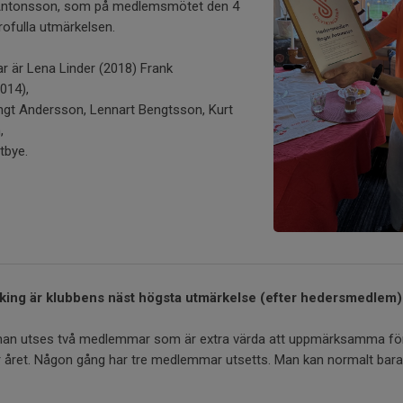
Antonsson, som på medlemsmötet den 4
rofulla utmärkelsen.
 är Lena Linder (2018) Frank
2014),
ngt Andersson, Lennart Bengtsson, Kurt
n,
tbye.
king är klubbens näst högsta utmärkelse (efter hedersmedlem)
n utses två medlemmar som är extra värda att uppmärksamma för p
r året. Någon gång har tre medlemmar utsetts. Man kan normalt bara