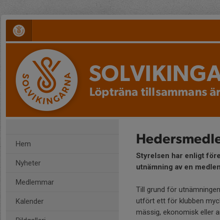
SOLVIKING
Löpträna tillsammans är
Hedersmedlem
Hem
Styrelsen har enligt för
Nyheter
utnämning av en medlem
Medlemmar
Till grund för utnämninge
utfört ett för klubben myc
Kalender
mässig, ekonomisk eller a