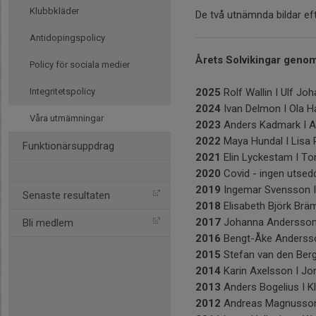
Klubbkläder
De två utnämnda bildar e
Antidopingspolicy
Årets Solvikingar geno
Policy för sociala medier
2025
Rolf Wallin I Ulf J
Integritetspolicy
2024
Ivan Delmon I Ola 
Våra utmämningar
2023
Anders Kadmark I A
2022
Maya Hundal I Lisa
Funktionärsuppdrag
2021
Elin Lyckestam I To
2020
Covid - ingen utsed
2019
Ingemar Svensson I
Senaste resultaten
2018
Elisabeth Björk Brä
2017
Johanna Andersson I
Bli medlem
2016
Bengt-Åke Andersso
2015
Stefan van den Ber
2014
Karin Axelsson I J
2013
Anders Bogelius I K
2012
Andreas Magnusso