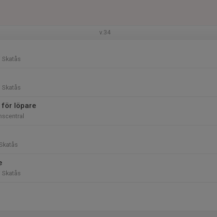
v.34
i Skatås
i Skatås
 för löpare
nscentral
Skatås
e
i Skatås