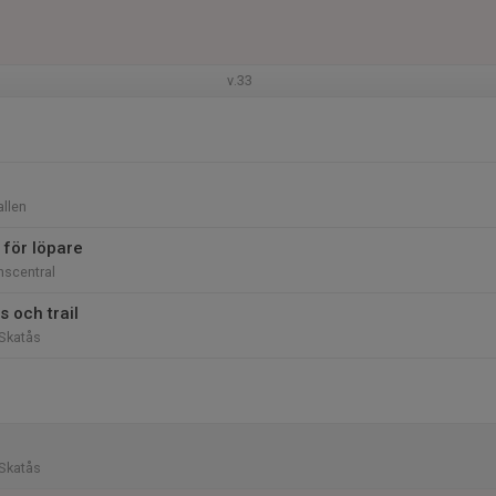
v.33
llen
 för löpare
nscentral
 och trail
Skatås
Skatås