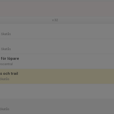
v.32
i Skatås
i Skatås
 för löpare
nscentral
 och trail
Skatås
Skatås