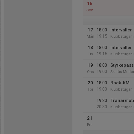
16
Sön
17
18:00
Intervaller
19:15
Mån
Klubbstugan 
18
18:00
Intervaller
19:15
Tis
Klubbstugan 
19
18:00
Styrkepass
19:00
Ons
Skatås Motio
20
18:00
Back-KM
19:00
Tor
Klubbstugan 
19:30
Tränarmöt
20:30
Klubbstugan 
21
Fre