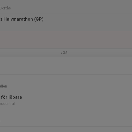
Skatås
ils Halvmarathon (GP)
v.35
llen
 för löpare
nscentral
n