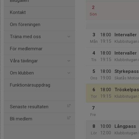
Bildgalleri
2
Kontakt
Sön
Om föreningen
3
18:00
Intervaller
Träna med oss
19:15
Mån
Klubbstugan 
För medlemmar
4
18:00
Intervaller
19:15
Tis
Klubbstugan 
Våra tävlingar
5
18:00
Styrkepass
Om klubben
19:00
Ons
Skatås Motio
Funktionärsuppdrag
6
18:00
Tröskelpass
19:15
Tor
Klubbstugan 
Senaste resultaten
7
Fre
Bli medlem
8
10:00
Långpass
12:00
Lör
Klubbstugan 