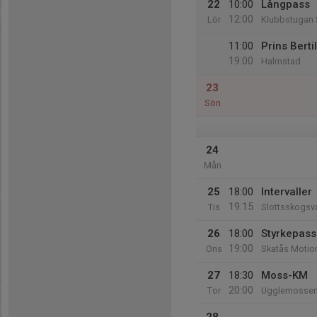
22
10:00
Långpass
12:00
Lör
Klubbstugan 
11:00
Prins Bert
19:00
Halmstad
23
Sön
24
Mån
25
18:00
Intervaller
19:15
Tis
Slottsskogsva
26
18:00
Styrkepass
19:00
Ons
Skatås Motio
27
18:30
Moss-KM
20:00
Tor
Ugglemosse