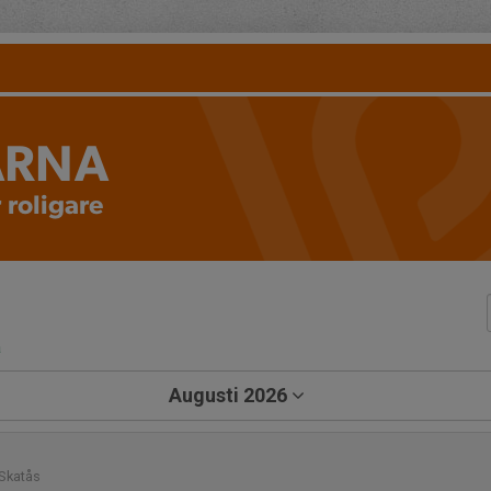
ARNA
 roligare
a
Augusti 2026
Skatås