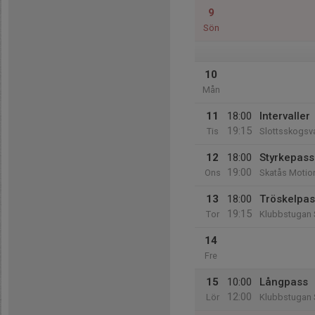
9
Sön
10
Mån
11
18:00
Intervaller
19:15
Tis
Slottsskogsva
12
18:00
Styrkepass
19:00
Ons
Skatås Motio
13
18:00
Tröskelpass
19:15
Tor
Klubbstugan 
14
Fre
15
10:00
Långpass
12:00
Lör
Klubbstugan 