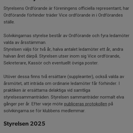
Styrelsens Ordförande är föreningens officiella representant; har
Ordförande förhinder träder Vice ordförande in i Ordförandes
ställe.
Solvikingarnas styrelse består av Ordförande och fyra ledamöter
valda av årsstämman.
Styrelsen väljs för två år, halva antalet ledamöter ett år, andra
halvan året därpå. Styrelsen utser inom sig Vice ordförande,
Sekreterare, Kassör och eventuellt övriga poster.
Utöver dessa finns två ersättare (suppleanter), också valda av
årsmötet, att inträda om ordinarie ledamöter får förhinder. I
praktiken är ersättarna delaktiga vid samtliga
styrelsesammanträden. Styrelsen sammanträder normalt elva
gånger per år. Efter varje möte
publiceras protokollen
på
solvikingarna.se för klubbens medlemmar.
Styrelsen 2025