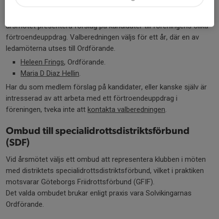
Föreningens valberedning, vald av årsmötet, har till uppgift att på
årsmötet presentera förslag på kandidater till föreningens olika
förtroendeuppdrag. Valberedningen väljs för ett år, där en av
ledamöterna utses till Ordförande.
Heleen Frings
, Ordförande.
Maria D Diaz Hellin
.
Har du som medlem förslag på kandidater, eller kanske själv är
intresserad av att arbeta med ett förtroendeuppdrag i
föreningen, tveka inte att
kontakta valberedningen
.
Ombud till specialidrottsdistriktsförbund
(SDF)
Vid årsmötet väljs ett ombud att representera klubben i möten
med distriktets special­idrottsdistriktsförbund, vilket i praktiken
motsvarar Göteborgs Friidrottsförbund (GFIF).
Det valda ombudet brukar enligt praxis vara Solvikingarnas
Ordförande.