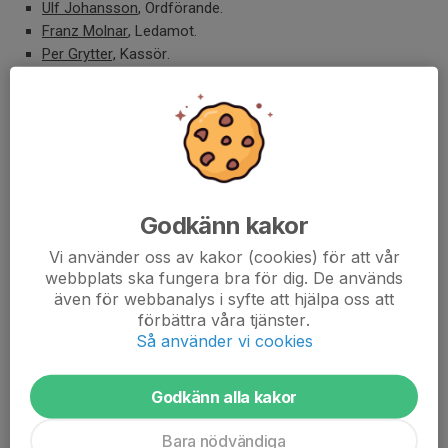
Ulf Johansson
, Ordförande.
Franz Molnar
, Ledamot.
Per Grytter,
Kassör.
Gustav Sollenby
, Vice ordförande.
Ulla-Carin Färnhage,
Marie-Louise Kärrbrink
, Ersättare.
Lars Sandberg
, Ersättare.
Revisorer
Godkänn kakor
Föreningen har två revisorer och en ersättare (suppleant), valda
av årsstämman. Alla tre väljs för ett år. De har till uppgift att
Vi använder oss av kakor (cookies) för att vår
granska styrelsens förvaltning av föreningen. Solvikingarna har
webbplats ska fungera bra för dig. De används
även för webbanalys i syfte att hjälpa oss att
så kallade lekmannarevisorer; inte auktoriserade revisorer utan
förbättra våra tjänster.
medlemmar som fungerar som ”allmänna granskare”.
Så använder vi cookies
Anders Holmqvist.
Joakim Pauli
.
Eva Fransén
(ersättare).
Godkänn alla kakor
Bara nödvändiga
Valberedning