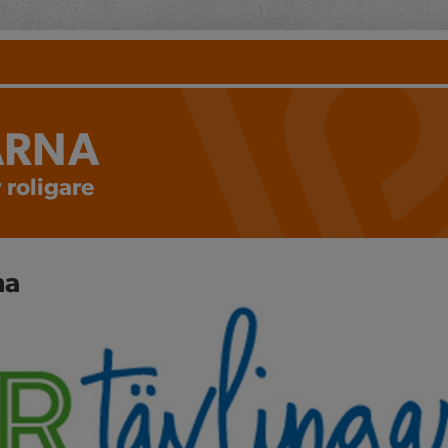
ARNA
 roligare
na