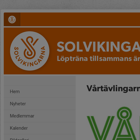
SOLVIKING
Löpträna tillsammans är
Vårtävlingar
Hem
Nyheter
Medlemmar
Kalender