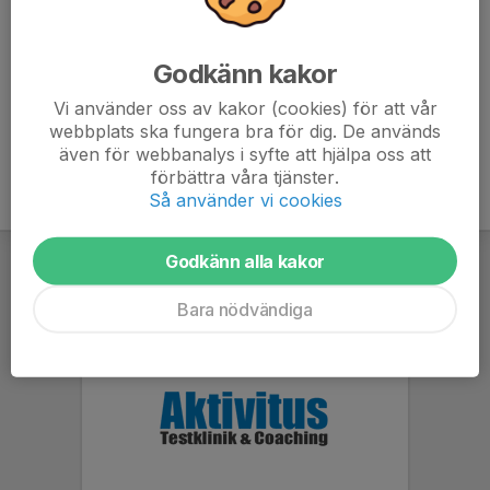
Satsa.
Här har vi samlat allt som det krävs inloggning för att ta del av,
Godkänn kakor
bland annat vårt medlemsregister och våra interna dokument.
Vi använder oss av kakor (cookies) för att vår
Läs också om vad som gäller för vårt
funktionärsskap
.
webbplats ska fungera bra för dig. De används
även för webbanalys i syfte att hjälpa oss att
förbättra våra tjänster.
Så använder vi cookies
Godkänn alla kakor
Bara nödvändiga