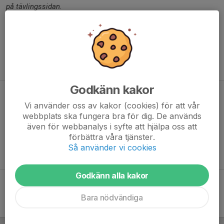
på tävlingssidan.
Start och mål är vid
klubbstugan i Skatås
. Första 900 meter
grusväg i högt tempo för positionering – sedan tar stigen vid.
Via masten, Långvattnen, Bertilssons stuga och Odensvaletjärn
leds banan vidare på några av områdets mysigaste stigar, mot
Blacktjärn och Härlanda tjärn, innan målgång.
Godkänn kakor
Tävlingsinformation 2026
Vi använder oss av kakor (cookies) för att vår
Distanser
webbplats ska fungera bra för dig. De används
även för webbanalys i syfte att hjälpa oss att
Vårtävlingarna Trail 16 km - 14 mars, start
11:00
förbättra våra tjänster.
Så använder vi cookies
Information och anmälan
Godkänn alla kakor
Bara nödvändiga