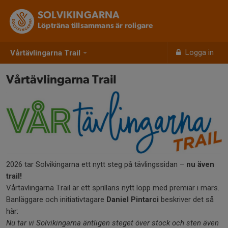
SOLVIKINGARNA
Löpträna tillsammans är roligare
Logga in
Vårtävlingarna Trail
Vårtävlingarna Trail
2026 tar Solvikingarna ett nytt steg på tävlingssidan –
nu även
trail!
Vårtävlingarna Trail är ett sprillans nytt lopp med premiär i mars.
Banläggare och initiativtagare
Daniel Pintarci
beskriver det så
här:
Nu tar vi Solvikingarna äntligen steget över stock och sten även