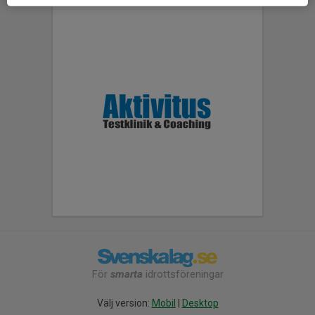
För
smarta
idrottsföreningar
Välj version:
Mobil
|
Desktop