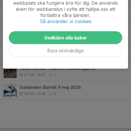
webbplats ska fungera bra för dig. De används
även för webbanalys i syfte att hjälpa oss att
Gotaleden blev en succé på alla vis
förbättra våra tjänster.
12 maj, 10:04
0
Så använder vi cookies
Äntligen - nu kan du anmäla dig som funktionär
6 maj, 11:52
0
Godkänn alla kakor
KM 5 km är i mål
Bara nödvändiga
24 apr, 08:00
0
Team Nordic Trail och Solvikingarna
21 feb, 15:07
1
Gotaleden Stafett 9 maj 2026
18 feb, 15:49
0