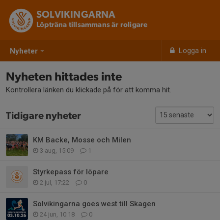
SOLVIKINGARNA
Löpträna tillsammans är roligare
Logga in
Nyheter
Nyheten hittades inte
Kontrollera länken du klickade på för att komma hit.
Tidigare nyheter
KM Backe, Mosse och Milen
3 aug, 15:09
1
Styrkepass för löpare
2 jul, 17:22
0
Solvikingarna goes west till Skagen
24 jun, 10:18
0