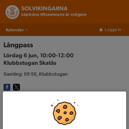
SOLVIKINGARNA
Löpträna tillsammans är roligare
Logga in
Kalender
Långpass
Lördag 6 jun, 10:00-12:00
Klubbstugan Skatås
Samling: 09:50, Klubbstugan