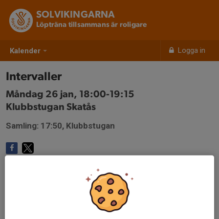
SOLVIKINGARNA
Löpträna tillsammans är roligare
Logga in
Kalender
Intervaller
Måndag 26 jan, 18:00-19:15
Klubbstugan Skatås
Samling: 17:50, Klubbstugan