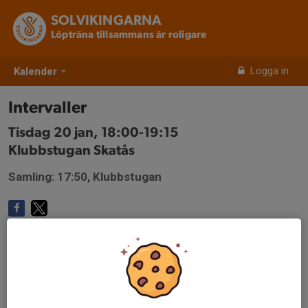
SOLVIKINGARNA
Löpträna tillsammans är roligare
Logga in
Kalender
Intervaller
Tisdag 20 jan, 18:00-19:15
Klubbstugan Skatås
Samling: 17:50, Klubbstugan