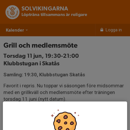
SOLVIKINGARNA
Löpträna tillsammans är roligare
Logga in
Kalender
Grill och medlemsmöte
Torsdag 11 jun, 19:30-21:00
Klubbstugan i Skatås
Samling: 19:30, Klubbstugan Skatås
Favorit i repris. Nu toppar vi säsongen före midsommar
med en grillkväll och medlemsmöte efter träningen
torsdag 11 juni (nytt datum).
Du får en chans att göra din röst hörd. Vi från styrelsen
får en chans att berätta om vad som är på gång och
summera första halvåret.