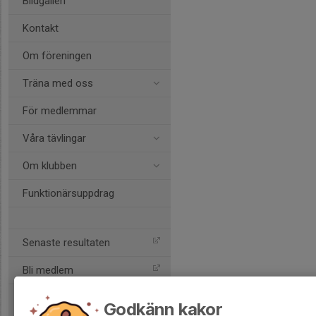
Bildgalleri
Kontakt
Om föreningen
Träna med oss
För medlemmar
Våra tävlingar
Om klubben
Funktionärsuppdrag
Senaste resultaten
Bli medlem
Godkänn kakor