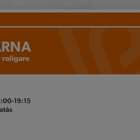
ARNA
 roligare
8:00-19:15
atås