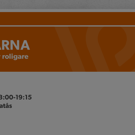
ARNA
 roligare
8:00-19:15
atås