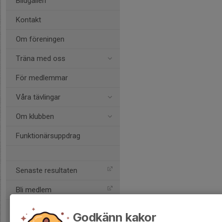
Bildgalleri
Kontakt
Om föreningen
Träna med oss
För medlemmar
Våra tävlingar
Om klubben
Funktionärsuppdrag
Senaste resultaten
Bli medlem
Godkänn kakor