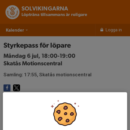
SOLVIKINGARNA
Löpträna tillsammans är roligare
Logga in
Kalender
Styrkepass för löpare
Måndag 6 jul, 18:00-19:00
Skatås Motionscentral
Samling: 17:55, Skatås motionscentral