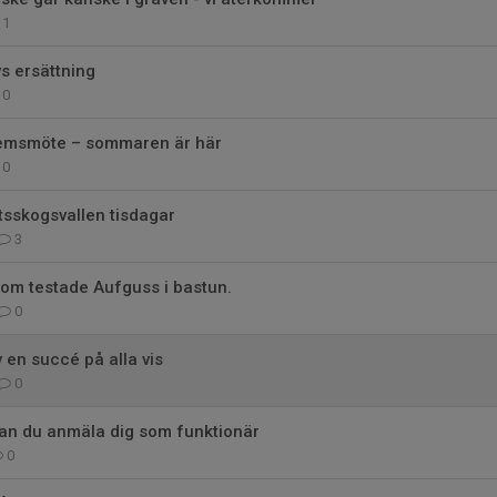
1
vs ersättning
0
lemsmöte – sommaren är här
0
ttsskogsvallen tisdagar
3
 som testade Aufguss i bastun.
0
 en succé på alla vis
0
kan du anmäla dig som funktionär
0