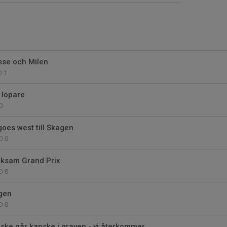
se och Milen
1
 löpare
0
goes west till Skagen
0
lksam Grand Prix
0
gen
0
ske går kanske i graven - vi återkommer