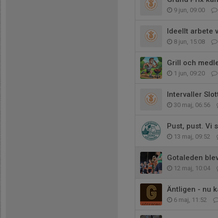
9 jun, 09:00
Ideellt arbete 
8 jun, 15:08
Grill och med
1 jun, 09:20
Intervaller Slo
30 maj, 06:56
Pust, pust. Vi
13 maj, 09:52
Gotaleden blev
12 maj, 10:04
Äntligen - nu 
6 maj, 11:52