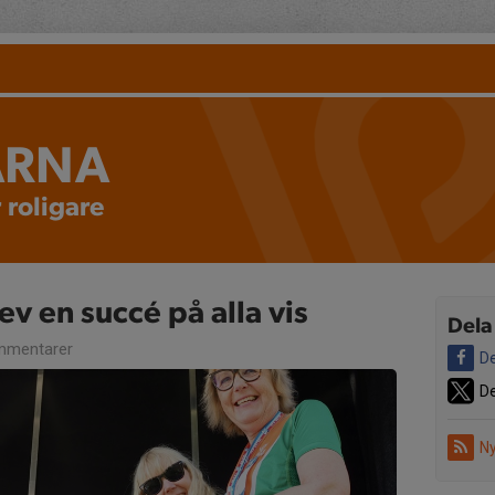
ARNA
 roligare
v en succé på alla vis
Dela
mmentarer
De
De
Ny