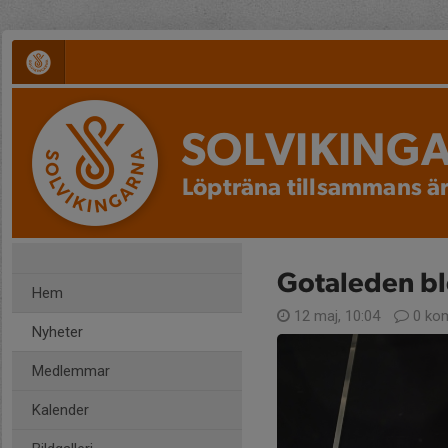
SOLVIKING
Löpträna tillsammans är
Gotaleden ble
Hem
12 maj, 10:04
0 ko
Nyheter
Medlemmar
Kalender