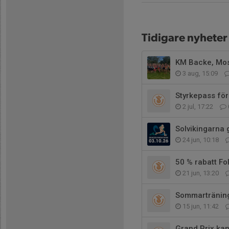
Tidigare nyheter
KM Backe, Mos
3 aug, 15:09
Styrkepass för
2 jul, 17:22
Solvikingarna 
24 jun, 10:18
50 % rabatt Fo
21 jun, 13:20
Sommartränin
15 jun, 11:42
Grand Prix kan