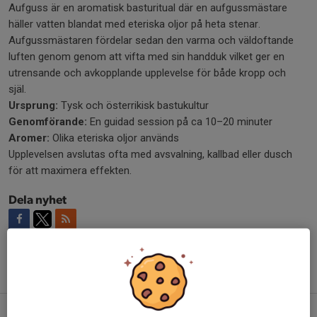
Aufguss är en aromatisk basturitual där en aufgussmästare
häller vatten blandat med eteriska oljor på heta stenar.
Aufgussmästaren fördelar sedan den varma och väldoftande
luften genom genom att vifta med sin handduk vilket ger en
utrensande och avkopplande upplevelse för både kropp och
själ.
Ursprung:
Tysk och österrikisk bastukultur
Genomförande:
En guidad session på ca 10–20 minuter
Aromer:
Olika eteriska oljor används
Upplevelsen avslutas ofta med avsvalning, kallbad eller dusch
för att maximera effekten.
Dela nyhet
Tidigare nyheter
KM Backe, Mosse och Milen