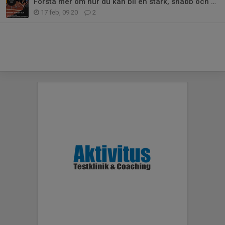
Förstå mer om hur du kan bli en stark, snabb och skadefri löpare
17 feb, 09:20
2