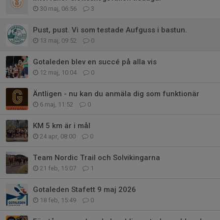
30 maj, 06:56
3
Pust, pust. Vi som testade Aufguss i bastun.
13 maj, 09:52
0
Gotaleden blev en succé på alla vis
12 maj, 10:04
0
Äntligen - nu kan du anmäla dig som funktionär
6 maj, 11:52
0
KM 5 km är i mål
24 apr, 08:00
0
Team Nordic Trail och Solvikingarna
21 feb, 15:07
1
Gotaleden Stafett 9 maj 2026
18 feb, 15:49
0