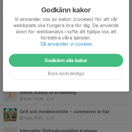
3 aug, 15:09
1
Godkänn kakor
Styrkepass för löpare
Vi använder oss av kakor (cookies) för att vår
2 jul, 17:22
0
webbplats ska fungera bra för dig. De används
även för webbanalys i syfte att hjälpa oss att
Solvikingarna goes west till Skagen
förbättra våra tjänster.
24 jun, 10:18
0
Så använder vi cookies
50 % rabatt Folksam Grand Prix
Godkänn alla kakor
21 jun, 13:20
0
Bara nödvändiga
Grand Prix kanske går kanske i graven - vi återkommer
9 jun, 09:00
1
Ideellt arbete vs ersättning
8 jun, 15:08
0
Grill och medlemsmöte – sommaren är här
1 jun, 09:20
0
Intervaller Slottsskogsvallen tisdagar