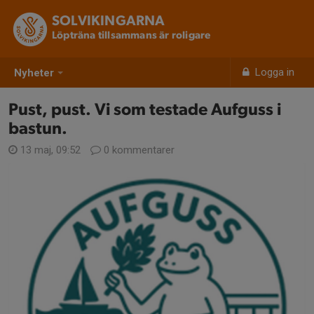
SOLVIKINGARNA
Löpträna tillsammans är roligare
Logga in
Nyheter
Pust, pust. Vi som testade Aufguss i
bastun.
13 maj, 09:52
0 kommentarer