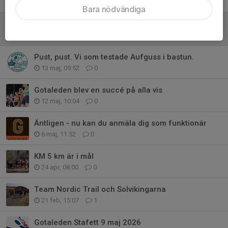
1 jun, 09:20
0
Bara nödvändiga
Intervaller Slottsskogsvallen tisdagar
30 maj, 06:56
3
Pust, pust. Vi som testade Aufguss i bastun.
13 maj, 09:52
0
Gotaleden blev en succé på alla vis
12 maj, 10:04
0
Äntligen - nu kan du anmäla dig som funktionär
6 maj, 11:52
0
KM 5 km är i mål
24 apr, 08:00
0
Team Nordic Trail och Solvikingarna
21 feb, 15:07
1
Gotaleden Stafett 9 maj 2026