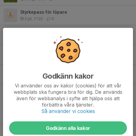
Styrkepass för löpare
2 jul, 17:22
0
Solvikingarna goes west till Skagen
24 jun, 10:18
0
50 % rabatt Folksam Grand Prix
21 jun, 13:20
0
Sommarträningen
Godkänn kakor
15 jun, 11:42
0
Vi använder oss av kakor (cookies) för att vår
Grand Prix kanske går kanske i graven - vi återkommer
webbplats ska fungera bra för dig. De används
även för webbanalys i syfte att hjälpa oss att
9 jun, 09:00
1
förbättra våra tjänster.
Så använder vi cookies
Ideellt arbete vs ersättning
8 jun, 15:08
0
Godkänn alla kakor
Grill och medlemsmöte – sommaren är här