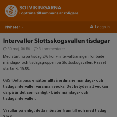
SOLVIKINGARNA
Löpträna tillsammans är roligare
Logga in
Nyheter
Intervaller Slottsskogsvallen tisdagar
30 maj, 06:56
3 kommentarer
Med start nu på tisdag 2/6 kör vi intervallträningen för både
måndags- och tisdagsgruppen på Slottsskogsvallen. Passet
startar kl. 18:00.
OBS! Detta pass
ersätter alltså ordinarie måndags- och
tisdagsintervaller varannan vecka. Det betyder att veckan
därpå är det som vanligt - både måndags- och
tisdagsintervaller.
Vi rullar på enligt detta mönster fram till och med tisdag
25/8.