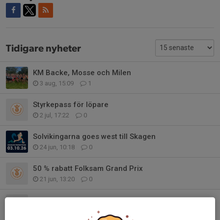
Tidigare nyheter
KM Backe, Mosse och Milen
3 aug, 15:09
1
Styrkepass för löpare
2 jul, 17:22
0
Solvikingarna goes west till Skagen
24 jun, 10:18
0
50 % rabatt Folksam Grand Prix
21 jun, 13:20
0
Sommarträningen
15 jun, 11:42
0