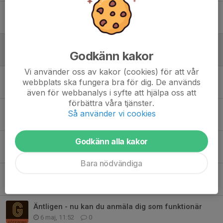
Grand Prix kanske går kanske i graven - vi återkommer
9 jun, 09:00
1
Ideellt arbete vs ersättning
Godkänn kakor
8 jun, 15:08
0
Vi använder oss av kakor (cookies) för att vår
Grill och medlemsmöte – sommaren är här
webbplats ska fungera bra för dig. De används
1 jun, 09:20
0
även för webbanalys i syfte att hjälpa oss att
förbättra våra tjänster.
Intervaller Slottsskogsvallen tisdagar
Så använder vi cookies
30 maj, 06:56
3
Godkänn alla kakor
Pust, pust. Vi som testade Aufguss i bastun.
13 maj, 09:52
0
Bara nödvändiga
Gotaleden blev en succé på alla vis
12 maj, 10:04
0
Äntligen - nu kan du anmäla dig som funktionär
6 maj, 11:52
0