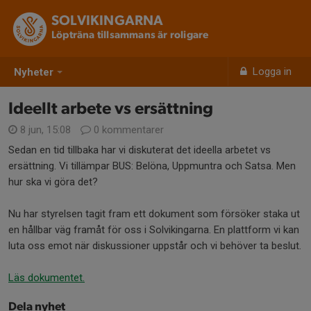
SOLVIKINGARNA
Löpträna tillsammans är roligare
Logga in
Nyheter
Ideellt arbete vs ersättning
8 jun, 15:08
0 kommentarer
Sedan en tid tillbaka har vi diskuterat det ideella arbetet vs
ersättning. Vi tillämpar BUS: Belöna, Uppmuntra och Satsa. Men
hur ska vi göra det?
Nu har styrelsen tagit fram ett dokument som försöker staka ut
en hållbar väg framåt för oss i Solvikingarna. En plattform vi kan
luta oss emot när diskussioner uppstår och vi behöver ta beslut.
Läs dokumentet.
Dela nyhet