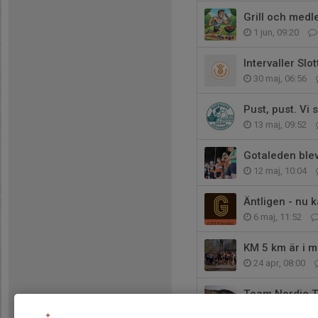
Grill och med
1 jun, 09:20
Intervaller Slo
30 maj, 06:56
Pust, pust. Vi
13 maj, 09:52
Gotaleden blev
12 maj, 10:04
Äntligen - nu 
6 maj, 11:52
KM 5 km är i m
24 apr, 08:00
Team Nordic Tr
21 feb, 15:07