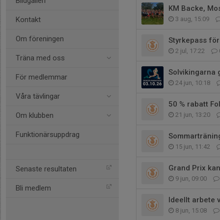
Bildgalleri
KM Backe, Mos
Kontakt
3 aug, 15:09
Om föreningen
Styrkepass för
2 jul, 17:22
Träna med oss
Solvikingarna 
För medlemmar
24 jun, 10:18
Våra tävlingar
50 % rabatt Fo
Om klubben
21 jun, 13:20
Funktionärsuppdrag
Sommartränin
15 jun, 11:42
Grand Prix kan
Senaste resultaten
9 jun, 09:00
Bli medlem
Ideellt arbete 
8 jun, 15:08