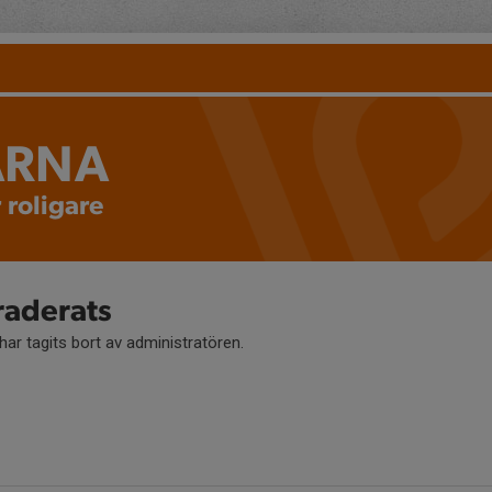
ARNA
 roligare
raderats
ar tagits bort av administratören.