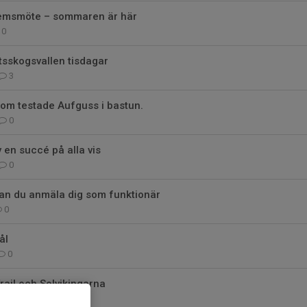
lemsmöte – sommaren är här
0
ttsskogsvallen tisdagar
3
 som testade Aufguss i bastun.
0
 en succé på alla vis
0
kan du anmäla dig som funktionär
0
ål
0
ail och Solvikingarna
1