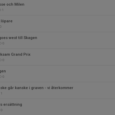
se och Milen
1
 löpare
0
goes west till Skagen
0
lksam Grand Prix
0
gen
0
ske går kanske i graven - vi återkommer
1
vs ersättning
0