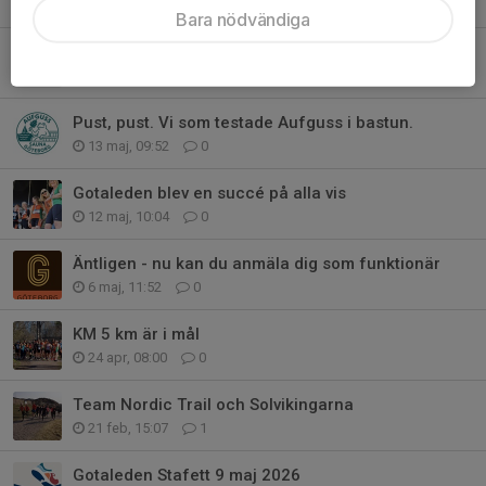
1 jun, 09:20
0
Bara nödvändiga
Intervaller Slottsskogsvallen tisdagar
30 maj, 06:56
3
Pust, pust. Vi som testade Aufguss i bastun.
13 maj, 09:52
0
Gotaleden blev en succé på alla vis
12 maj, 10:04
0
Äntligen - nu kan du anmäla dig som funktionär
6 maj, 11:52
0
KM 5 km är i mål
24 apr, 08:00
0
Team Nordic Trail och Solvikingarna
21 feb, 15:07
1
Gotaleden Stafett 9 maj 2026