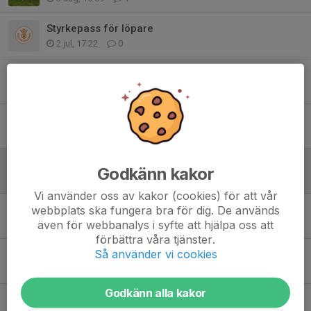
Styrkepass för löpare
2 jul, 17:22
0
Solvikingarna goes west till Skagen
24 jun, 10:18
0
50 % rabatt Folksam Grand Prix
21 jun, 13:20
0
Sommarträningen
Godkänn kakor
15 jun, 11:42
0
Vi använder oss av kakor (cookies) för att vår
Grand Prix kanske går kanske i graven - vi återkommer
webbplats ska fungera bra för dig. De används
även för webbanalys i syfte att hjälpa oss att
9 jun, 09:00
1
förbättra våra tjänster.
Så använder vi cookies
Ideellt arbete vs ersättning
8 jun, 15:08
0
Godkänn alla kakor
Grill och medlemsmöte – sommaren är här