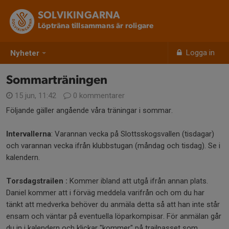
SOLVIKINGARNA
Löpträna tillsammans är roligare
Logga in
Nyheter
Sommarträningen
15 jun, 11:42
0 kommentarer
Följande gäller angående våra träningar i sommar.
Intervallerna
: Varannan vecka på Slottsskogsvallen (tisdagar)
och varannan vecka ifrån klubbstugan (måndag och tisdag). Se i
kalendern.
Torsdagstrailen :
Kommer ibland att utgå ifrån annan plats.
Daniel kommer att i förväg meddela varifrån och om du har
tänkt att medverka behöver du anmäla detta så att han inte står
ensam och väntar på eventuella löparkompisar. För anmälan går
du in i kalendern och klickar "kommer" på trailpasset som