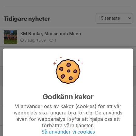
Tidigare nyheter
KM Backe, Mosse och Milen
3 aug, 15:09
1
Styrkepass för löpare
2 jul, 17:22
0
Solvikingarna goes west till Skagen
24 jun, 10:18
0
50 % rabatt Folksam Grand Prix
Godkänn kakor
21 jun, 13:20
0
Vi använder oss av kakor (cookies) för att vår
webbplats ska fungera bra för dig. De används
Sommarträningen
även för webbanalys i syfte att hjälpa oss att
15 jun, 11:42
0
förbättra våra tjänster.
Så använder vi cookies
Grand Prix kanske går kanske i graven - vi återkommer