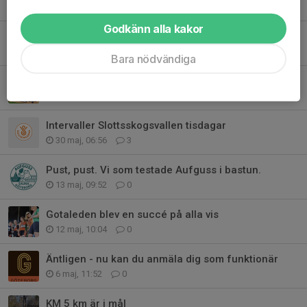
9 jun, 09:00
1
Godkänn alla kakor
Ideellt arbete vs ersättning
8 jun, 15:08
0
Bara nödvändiga
Grill och medlemsmöte – sommaren är här
1 jun, 09:20
0
Intervaller Slottsskogsvallen tisdagar
30 maj, 06:56
3
Pust, pust. Vi som testade Aufguss i bastun.
13 maj, 09:52
0
Gotaleden blev en succé på alla vis
12 maj, 10:04
0
Äntligen - nu kan du anmäla dig som funktionär
6 maj, 11:52
0
KM 5 km är i mål