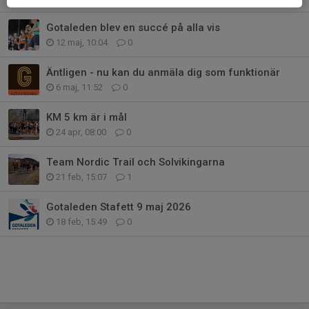
Gotaleden blev en succé på alla vis
12 maj, 10:04
0
Äntligen - nu kan du anmäla dig som funktionär
6 maj, 11:52
0
KM 5 km är i mål
24 apr, 08:00
0
Team Nordic Trail och Solvikingarna
21 feb, 15:07
1
Gotaleden Stafett 9 maj 2026
18 feb, 15:49
0