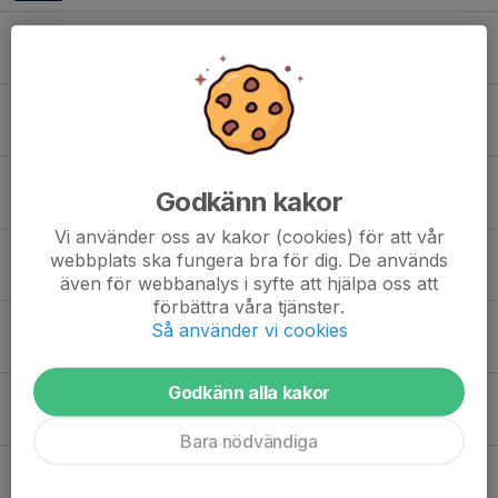
50 % rabatt Folksam Grand Prix
21 jun, 13:20
0
Sommarträningen
15 jun, 11:42
0
Grand Prix kanske går kanske i graven - vi återkommer
Godkänn kakor
9 jun, 09:00
1
Vi använder oss av kakor (cookies) för att vår
Ideellt arbete vs ersättning
webbplats ska fungera bra för dig. De används
8 jun, 15:08
0
även för webbanalys i syfte att hjälpa oss att
förbättra våra tjänster.
Grill och medlemsmöte – sommaren är här
Så använder vi cookies
1 jun, 09:20
0
Godkänn alla kakor
Intervaller Slottsskogsvallen tisdagar
30 maj, 06:56
3
Bara nödvändiga
Pust, pust. Vi som testade Aufguss i bastun.
13 maj, 09:52
0