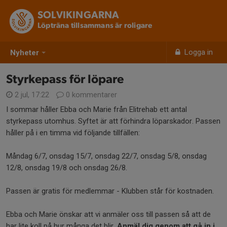
SOLVIKINGARNA
Löpträna tillsammans är roligare
Logga in
Nyheter
Styrkepass för löpare
2 jul, 17:22
0 kommentarer
I sommar håller Ebba och Marie från Elitrehab ett antal
styrkepass utomhus. Syftet är att förhindra löparskador. Passen
håller på i en timma vid följande tillfällen:
Måndag 6/7, onsdag 15/7, onsdag 22/7, onsdag 5/8, onsdag
12/8, onsdag 19/8 och onsdag 26/8.
Passen är gratis för medlemmar - Klubben står för kostnaden.
Ebba och Marie önskar att vi anmäler oss till passen så att de
har lite koll på hur många det blir.
Anmäl dig genom att gå in i