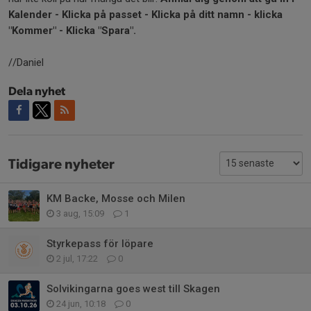
Kalender - Klicka på passet - Klicka på ditt namn - klicka
"Kommer" - Klicka "Spara".
//Daniel
Dela nyhet
Tidigare nyheter
KM Backe, Mosse och Milen
3 aug, 15:09
1
Styrkepass för löpare
2 jul, 17:22
0
Solvikingarna goes west till Skagen
24 jun, 10:18
0