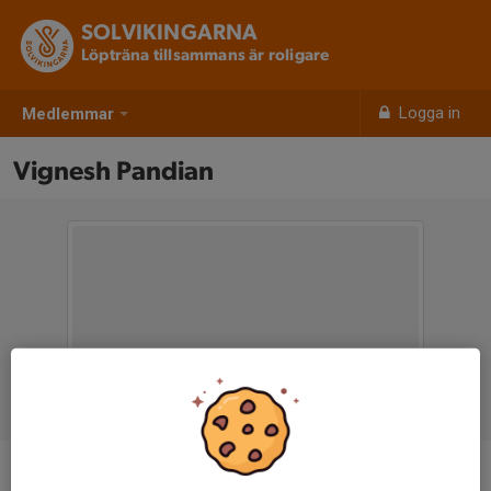
SOLVIKINGARNA
Löpträna tillsammans är roligare
Logga in
Medlemmar
Vignesh Pandian
Ålder
38 år