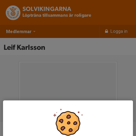
SOLVIKINGARNA
Löpträna tillsammans är roligare
Logga in
Medlemmar
Leif Karlsson
Titel
Ledare