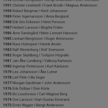
1991
Christer Lindstedt I Frank Brodin I Magnus Andersson
1990
Robert Bergman I Kent Johansson
1989
Peter Ingemarsson I Anna Berglund
1988
Erik Uno Eriksson I Henri Persson
1987
Herbert Larsson I Birgitta Friden
1986
Arne Sandsgård I Mats-Lennart Hansson
1985
Lennart Bengtsson I Roger Antonsson
1984
Rune Holmqvist I Henrik Anvén
1983
Ralf Westerberg I Rolf Svensson
1982
Roger Skyldberg I Torbjörn Högvalls
1981
Jan-Åke Lundberg I Valborg Karlsson
1980
Ingemar Pettersson I Kurt Karlsson
1979
Leo Johansson I Åke Lutner
1978
Leif Flink I Ulla Seger
1977
Morgan Gardtman I John Andersson
1976
Erik Östbye I Sten Körle
1975
Bo Leuchovius I Carl-Magnus Berg
1974
Ove Larsson I Karl-Gustav Elvstrand
1973
Ernst Wiggen I Bengt Andersson