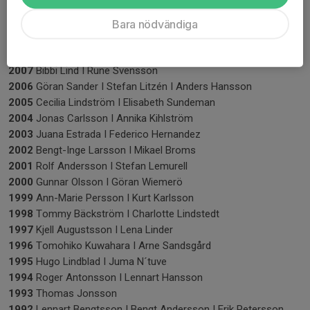
2011
Lotta Hallenberg Wallin I Mattias Jonson
2010
Helena Orsenmark I Martin Yttring
Bara nödvändiga
2009
Lena Larsson I Thor Wahlberg
2008
Helén Freyschuss I Anders Öhgren
2007
Bibbi Lind I Rune Svensson
2006
Göran Sander I Stefan Litzén I Anders Hansson
2005
Cecilia Lindström I Elisabeth Sundeman
2004
Jonas Carlsson I Annika Kihlström
2003
Juana Estrada I Federico Hernandez
2002
Bengt-Inge Larsson I Mikael Broms
2001
Rolf Andersson I Stefan Lemurell
2000
Gunnar Olsson I Göran Wiemerö
1999
Ann-Marie Persson I Kurt Karlsson
1998
Tommy Bäckström I Charlotte Lindstedt
1997
Kjell Augustsson I Lena Linder
1996
Tomohiko Kuwahara I Arne Sandsgård
1995
Hugo Lindblad I Juma N´tuve
1994
Roger Antonsson I Lennart Hansson
1993
Thomas Jonsson
1992
Lennart Bengtsson I Bengt Andersson I Erik Petersson