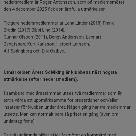
hedersmedlem är Roger Antonsson, som på medlemsmötet
den 4 december 2025 fick den ärofulla utmärkelsen.
Tidigare hedersmedlemmar är Lena Linder (2018) Frank
Brodin (2017) Bibbi Lind (2014),
Gunnar Olsson (2011), Bengt Andersson, Lennart
Bengtsson, Kurt Karlsson, Herbert Larsson,
Alf Spångberg och Erik Östbye.
Utmärkelsen Årets Solviking är klubbens näst högsta
utmärkelse (efter hedersmedlem).
I samband med årsstämman utses två medlemmar som är
extra värda att uppmärksamma för prestationer och/eller
insatser för klubben under året. Någon gång har tre medlemmar
utsetts. Man kan normalt bara få priset en gång (även om
undantag finns).
De två utnämnda bildar efter årsmötet en kommitté med