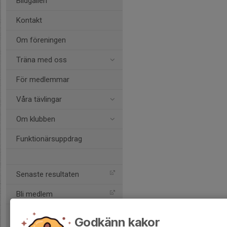
Bildgalleri
Kontakt
Om föreningen
Träna med oss
För medlemmar
Våra tävlingar
Om klubben
Funktionärsuppdrag
Senaste resultaten
Bli medlem
Godkänn kakor