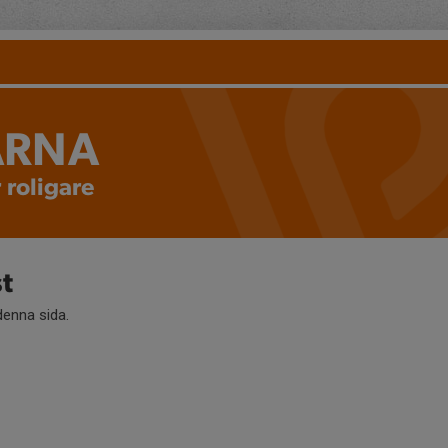
ARNA
 roligare
t
 denna sida.