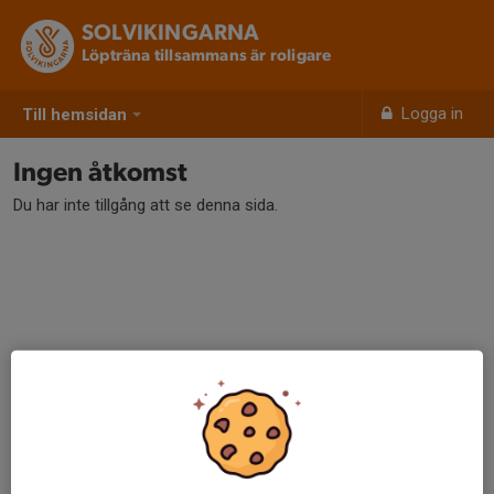
SOLVIKINGARNA
Löpträna tillsammans är roligare
Logga in
Till hemsidan
Ingen åtkomst
Du har inte tillgång att se denna sida.