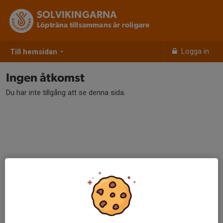
SOLVIKINGARNA
Löpträna tillsammans är roligare
Logga in
Till hemsidan
Ingen åtkomst
Du har inte tillgång att se denna sida.