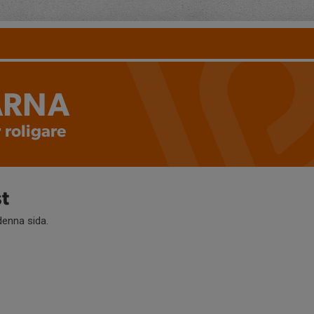
ARNA
 roligare
t
 denna sida.