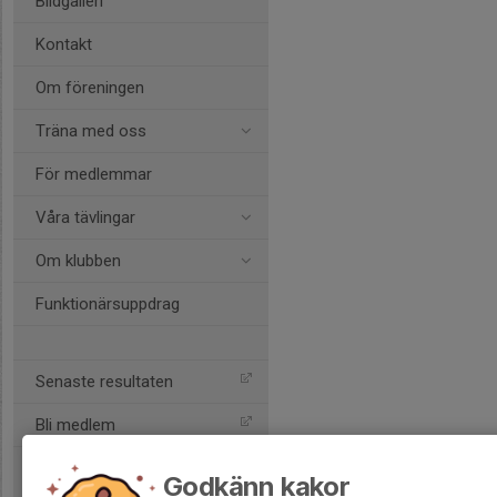
Bildgalleri
Kontakt
Om föreningen
Träna med oss
För medlemmar
Våra tävlingar
Om klubben
Funktionärsuppdrag
Senaste resultaten
Bli medlem
Godkänn kakor